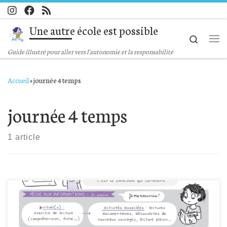
Passer au contenu
Une autre école est possible
Search
Me
Guide illustré pour aller vers l'autonomie et la responsabilité
Accueil
»
journée 4 temps
journée 4 temps
1 article