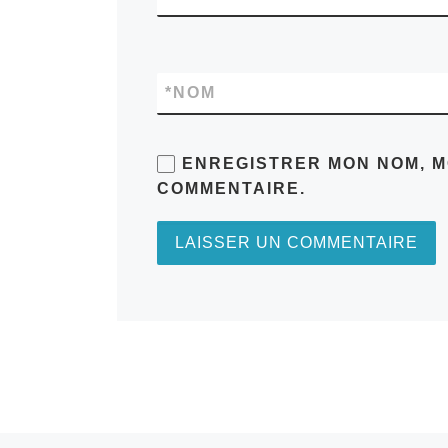
*
NOM
ENREGISTRER MON NOM, M
COMMENTAIRE.
A
L
T
E
R