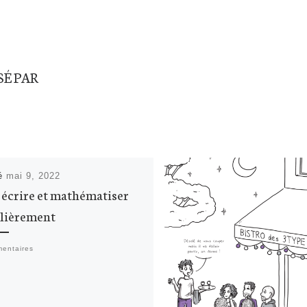
SÉ PAR
ié
mai 9, 2022
, écrire et mathématiser
lièrement
entaires