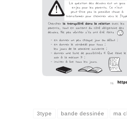
3type
bande dessinée
ma c