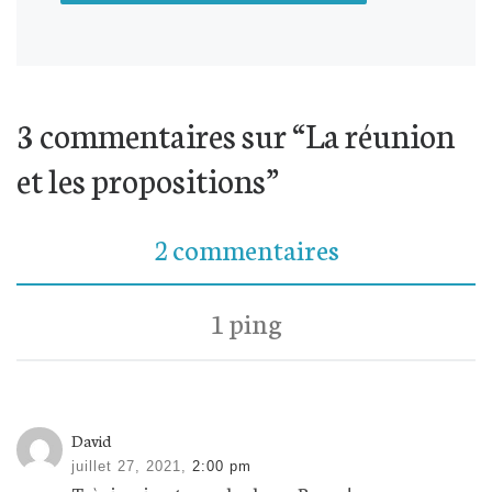
A
L
3 commentaires sur “La réunion
T
et les propositions”
E
R
N
2 commentaires
A
T
I
1 ping
V
E
:
David
juillet 27, 2021,
2:00 pm