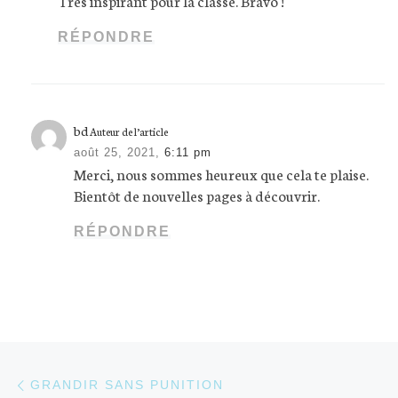
Très inspirant pour la classe. Bravo !
RÉPONDRE
bd
Auteur de l’article
août 25, 2021,
6:11 pm
Merci, nous sommes heureux que cela te plaise.
Bientôt de nouvelles pages à découvrir.
RÉPONDRE
Parcourir les articles
Article précédent
GRANDIR SANS PUNITION