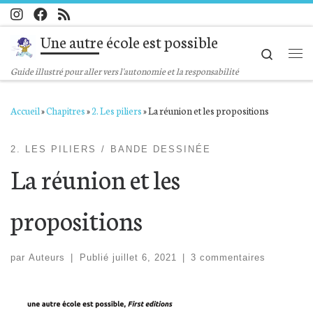
Passer au contenu
Une autre école est possible
Search
Me
Guide illustré pour aller vers l'autonomie et la responsabilité
Accueil
»
Chapitres
»
2. Les piliers
»
La réunion et les propositions
2. LES PILIERS
BANDE DESSINÉE
La réunion et les
propositions
par
Auteurs
|
Publié
juillet 6, 2021
|
3 commentaires